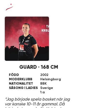
#7
TAJMA
KRSLAK
GUARD · 168 CM
FÖDD
2002
MODERKLUBB
Helsingborg
NATIONALITET
BBK
SÄSONG I LADIES
Sverige
1:a
“Jag började spela basket när jag
var kanske 10-11 år gammal. Då