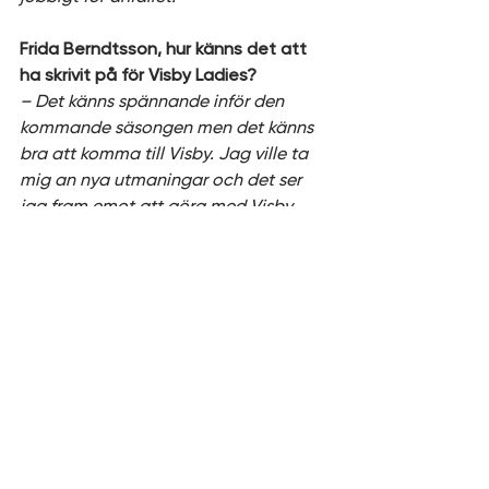
Frida Berndtsson, hur känns det att 
ha skrivit på för Visby Ladies? 
– Det känns spännande inför den 
kommande säsongen men det känns 
bra att komma till Visby. Jag ville ta 
mig an nya utmaningar och det ser 
jag fram emot att göra med Visby 
Ladies.
Jag gillar nya utmaningar så jag ser 
fram emot att ta steget upp i SBL och 
fortsätta utvecklas. Jag ser fram 
emot att bidra med hög intensitet 
och ett starkt driv under säsongen. 