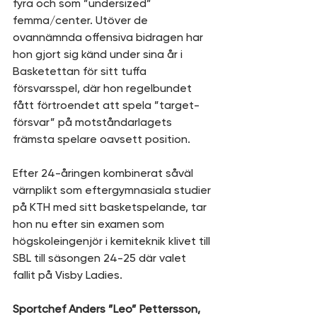
fyra och som ”undersized” 
femma/center. Utöver de 
ovannämnda offensiva bidragen har 
hon gjort sig känd under sina år i 
Basketettan för sitt tuffa 
försvarsspel, där hon regelbundet 
fått förtroendet att spela ”target-
försvar” på motståndarlagets 
främsta spelare oavsett position. 
Efter 24-åringen kombinerat såväl 
värnplikt som eftergymnasiala studier 
på KTH med sitt basketspelande, tar 
hon nu efter sin examen som 
högskoleingenjör i kemiteknik klivet till 
SBL till säsongen 24-25 där valet 
fallit på Visby Ladies. 
Sportchef Anders ”Leo” Pettersson, 