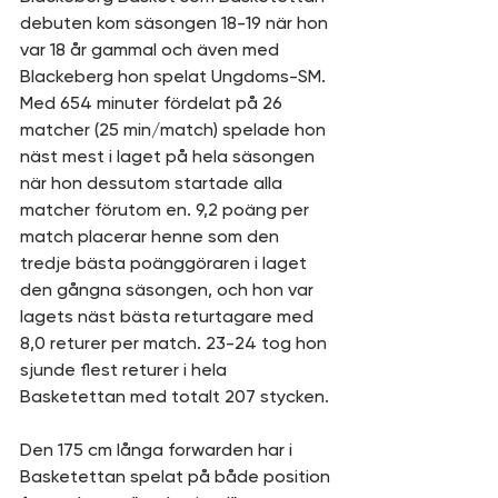
debuten kom säsongen 18-19 när hon 
var 18 år gammal och även med 
Blackeberg hon spelat Ungdoms-SM. 
Med 654 minuter fördelat på 26 
matcher (25 min/match) spelade hon 
näst mest i laget på hela säsongen 
när hon dessutom startade alla 
matcher förutom en. 9,2 poäng per 
match placerar henne som den 
tredje bästa poänggöraren i laget 
den gångna säsongen, och hon var 
lagets näst bästa returtagare med 
8,0 returer per match. 23-24 tog hon 
sjunde flest returer i hela 
Basketettan med totalt 207 stycken. 
Den 175 cm långa forwarden har i 
Basketettan spelat på både position 