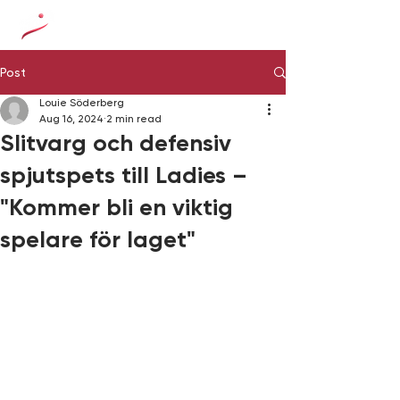
Post
Louie Söderberg
Aug 16, 2024
2 min read
Slitvarg och defensiv
spjutspets till Ladies –
"Kommer bli en viktig
spelare för laget"