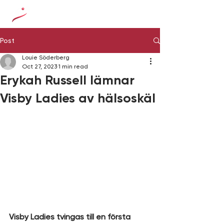
Post
Louie Söderberg
Oct 27, 2023
1 min read
Erykah Russell lämnar
Visby Ladies av hälsoskäl
Visby Ladies tvingas till en första 